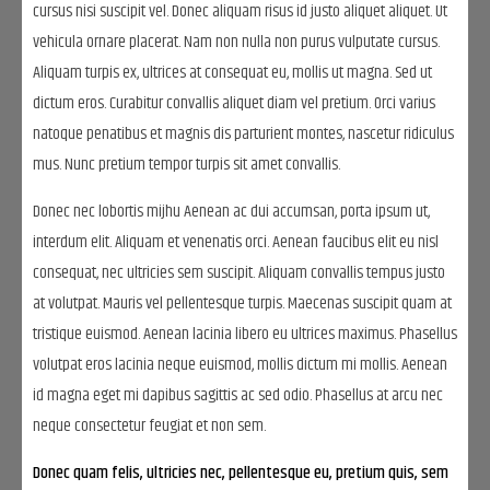
cursus nisi suscipit vel. Donec aliquam risus id justo aliquet aliquet. Ut
vehicula ornare placerat. Nam non nulla non purus vulputate cursus.
Aliquam turpis ex, ultrices at consequat eu, mollis ut magna. Sed ut
dictum eros. Curabitur convallis aliquet diam vel pretium. Orci varius
natoque penatibus et magnis dis parturient montes, nascetur ridiculus
mus. Nunc pretium tempor turpis sit amet convallis.
Donec nec lobortis mijhu Aenean ac dui accumsan, porta ipsum ut,
interdum elit. Aliquam et venenatis orci. Aenean faucibus elit eu nisl
consequat, nec ultricies sem suscipit. Aliquam convallis tempus justo
at volutpat. Mauris vel pellentesque turpis. Maecenas suscipit quam at
tristique euismod. Aenean lacinia libero eu ultrices maximus. Phasellus
volutpat eros lacinia neque euismod, mollis dictum mi mollis. Aenean
id magna eget mi dapibus sagittis ac sed odio. Phasellus at arcu nec
neque consectetur feugiat et non sem.
Donec quam felis, ultricies nec, pellentesque eu, pretium quis, sem