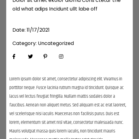
Dolor sit amet ekolor aloma Cons ctetur the
old what adips Incidunt ullt labe off
Date:
11/17/2021
Category:
Uncategorized
Lorem ipsum dolor sit amet, consectetur adipiscing elit. Vivamus in
porttitor neque. Fusce lacinia rutrum magna id tincidunt. Quisque ac
lacus vel lectus feugiat fringilla. Nullam mattis sodales dolor a
faucibus. Aenean non aliquet metus. Sed aliquam est ac erat laoreet,
vel scelerisque nisi iaculis. Maecenas non facilisis purus. Duis est
lorem, elementum sit amet nisl vitae, consectetur malesuada nunc.
Mauris volutpat massa quis lorem iaculis, non tincidunt mauris