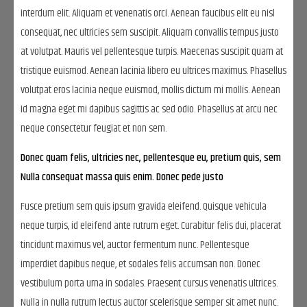
interdum elit. Aliquam et venenatis orci. Aenean faucibus elit eu nisl
consequat, nec ultricies sem suscipit. Aliquam convallis tempus justo
at volutpat. Mauris vel pellentesque turpis. Maecenas suscipit quam at
tristique euismod. Aenean lacinia libero eu ultrices maximus. Phasellus
volutpat eros lacinia neque euismod, mollis dictum mi mollis. Aenean
id magna eget mi dapibus sagittis ac sed odio. Phasellus at arcu nec
neque consectetur feugiat et non sem.
Donec quam felis, ultricies nec, pellentesque eu, pretium quis, sem
Nulla consequat massa quis enim. Donec pede justo
Fusce pretium sem quis ipsum gravida eleifend. Quisque vehicula
neque turpis, id eleifend ante rutrum eget. Curabitur felis dui, placerat
tincidunt maximus vel, auctor fermentum nunc. Pellentesque
imperdiet dapibus neque, et sodales felis accumsan non. Donec
vestibulum porta urna in sodales. Praesent cursus venenatis ultrices.
Nulla in nulla rutrum lectus auctor scelerisque semper sit amet nunc.