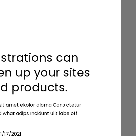
lustrations can
ven up your sites
d products.
sit amet ekolor aloma Cons ctetur
d what adips Incidunt ullt labe off
1/17/2021