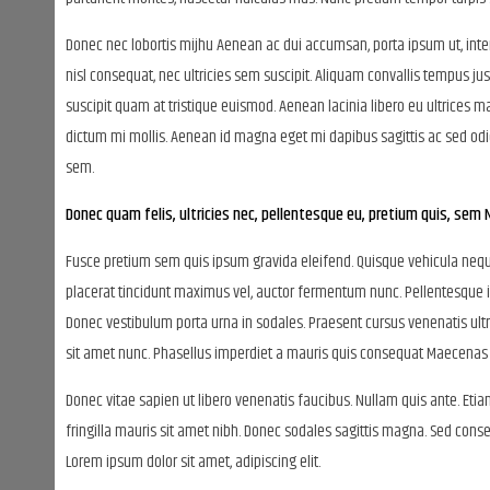
Donec nec lobortis mijhu Aenean ac dui accumsan, porta ipsum ut, inter
nisl consequat, nec ultricies sem suscipit. Aliquam convallis tempus ju
suscipit quam at tristique euismod. Aenean lacinia libero eu ultrices 
dictum mi mollis. Aenean id magna eget mi dapibus sagittis ac sed odi
sem.
Donec quam felis, ultricies nec, pellentesque eu, pretium quis, se
Fusce pretium sem quis ipsum gravida eleifend. Quisque vehicula neque t
placerat tincidunt maximus vel, auctor fermentum nunc. Pellentesque 
Donec vestibulum porta urna in sodales. Praesent cursus venenatis ultr
sit amet nunc. Phasellus imperdiet a mauris quis consequat Maecenas 
Donec vitae sapien ut libero venenatis faucibus. Nullam quis ante. Etiam
fringilla mauris sit amet nibh. Donec sodales sagittis magna. Sed cons
Lorem ipsum dolor sit amet, adipiscing elit.