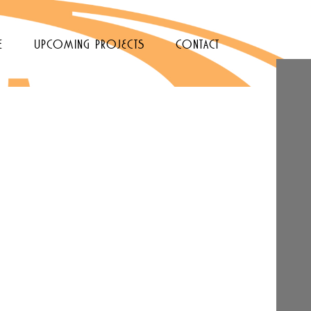
e
upcoming projects
contact