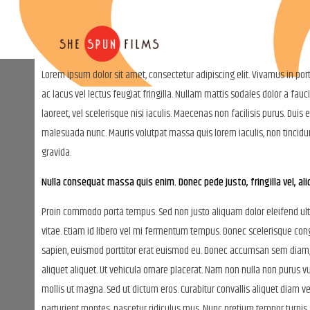
Lorem ipsum dolor sit amet, consectetur adipiscing elit. Vivamus in por
ac lacus vel lectus feugiat fringilla. Nullam mattis sodales dolor a fa
laoreet, vel scelerisque nisi iaculis. Maecenas non facilisis purus. Duis
malesuada nunc. Mauris volutpat massa quis lorem iaculis, non tincid
gravida.
Nulla consequat massa quis enim. Donec pede justo, fringilla vel, ali
Proin commodo porta tempus. Sed non justo aliquam dolor eleifend ult
vitae. Etiam id libero vel mi fermentum tempus. Donec scelerisque con
sapien, euismod porttitor erat euismod eu. Donec accumsan sem diam, no
aliquet aliquet. Ut vehicula ornare placerat. Nam non nulla non purus vu
mollis ut magna. Sed ut dictum eros. Curabitur convallis aliquet diam v
parturient montes, nascetur ridiculus mus. Nunc pretium tempor turpis s