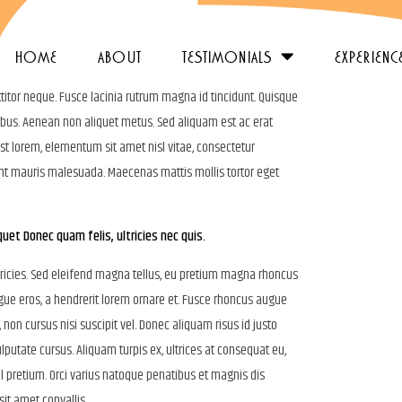
home
about
testimonials
experienc
ttitor neque. Fusce lacinia rutrum magna id tincidunt. Quisque
ucibus. Aenean non aliquet metus. Sed aliquam est ac erat
 est lorem, elementum sit amet nisl vitae, consectetur
unt mauris malesuada. Maecenas mattis mollis tortor eget
quet Donec quam felis, ultricies nec quis.
ricies. Sed eleifend magna tellus, eu pretium magna rhoncus
gue eros, a hendrerit lorem ornare et. Fusce rhoncus augue
n cursus nisi suscipit vel. Donec aliquam risus id justo
lputate cursus. Aliquam turpis ex, ultrices at consequat eu,
el pretium. Orci varius natoque penatibus et magnis dis
it amet convallis.