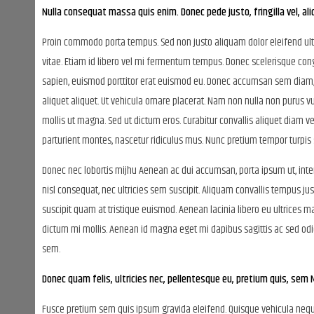
Nulla consequat massa quis enim. Donec pede justo, fringilla vel, ali
Proin commodo porta tempus. Sed non justo aliquam dolor eleifend ult
vitae. Etiam id libero vel mi fermentum tempus. Donec scelerisque con
sapien, euismod porttitor erat euismod eu. Donec accumsan sem diam, no
aliquet aliquet. Ut vehicula ornare placerat. Nam non nulla non purus vu
mollis ut magna. Sed ut dictum eros. Curabitur convallis aliquet diam v
parturient montes, nascetur ridiculus mus. Nunc pretium tempor turpis s
Donec nec lobortis mijhu Aenean ac dui accumsan, porta ipsum ut, inter
nisl consequat, nec ultricies sem suscipit. Aliquam convallis tempus ju
suscipit quam at tristique euismod. Aenean lacinia libero eu ultrices 
dictum mi mollis. Aenean id magna eget mi dapibus sagittis ac sed odi
sem.
Donec quam felis, ultricies nec, pellentesque eu, pretium quis, se
Fusce pretium sem quis ipsum gravida eleifend. Quisque vehicula neque t