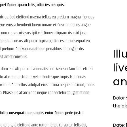
quet Donec quam felis, ultricies nec quis.
ricies. Sed eleifend magna tellus, eu pretium magna rhoncus
gue eros, a hendrerit lorem ornare et. Fusce rhoncus augue
n cursus nisi suscipit vel. Donec aliquam risus id justo
lputate cursus. Aliquam turpis ex, ultrices at consequat eu,
el pretium. Orci varius natoque penatibus et magnis dis
Il
it amet convallis.
li
dum elit. Aliquam et venenatis orci. Aenean faucibus elit eu
sto at volutpat. Mauris vel pellentesque turpis. Maecenas
an
maximus. Phasellus volutpat eros lacinia neque euismod, mollis
o. Phasellus at arcu nec neque consectetur feugiat et non
Dolor 
the ol
m Nulla consequat massa quis enim. Donec pede justo
urpis, id eleifend ante rutrum eget. Curabitur felis dui,
Date:
1