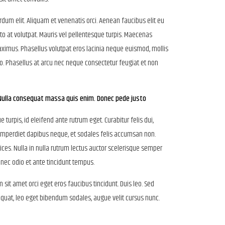
dum elit. Aliquam et venenatis orci. Aenean faucibus elit eu
sto at volutpat. Mauris vel pellentesque turpis. Maecenas
maximus. Phasellus volutpat eros lacinia neque euismod, mollis
o. Phasellus at arcu nec neque consectetur feugiat et non
m Nulla consequat massa quis enim. Donec pede justo
urpis, id eleifend ante rutrum eget. Curabitur felis dui,
imperdiet dapibus neque, et sodales felis accumsan non.
ices. Nulla in nulla rutrum lectus auctor scelerisque semper
nec odio et ante tincidunt tempus.
 sit amet orci eget eros faucibus tincidunt. Duis leo. Sed
equat, leo eget bibendum sodales, augue velit cursus nunc.