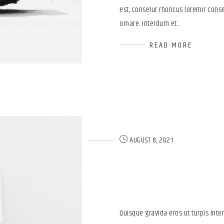
est, conselur rhoncus loremir conse
ornare. Interdum et...
READ MORE
AUGUST 8, 2021
The Elegan
Themify Ic
Quisque gravida eros ut turpis in