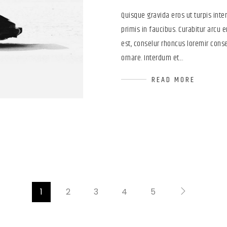
Quisque gravida eros ut turpis in
primis in faucibus. Curabitur arcu er
est, conselur rhoncus loremir conse
ornare. Interdum et...
READ MORE
1
2
3
4
5