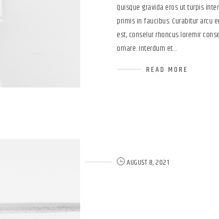
Quisque gravida eros ut turpis in
primis in faucibus. Curabitur arcu er
est, conselur rhoncus loremir conse
ornare. Interdum et...
READ MORE
AUGUST 8, 2021
Latest Boot
Front-End