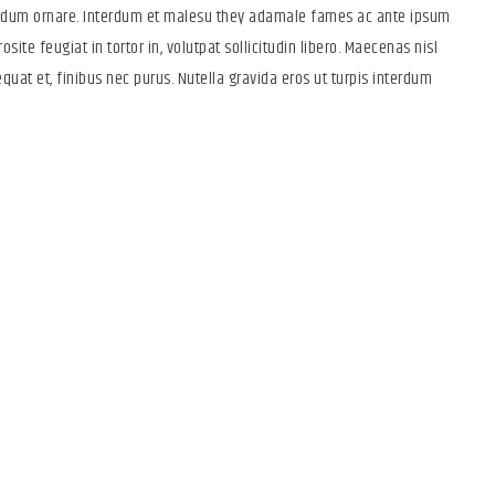
terdum ornare. Interdum et malesu they adamale fames ac ante ipsum
osite feugiat in tortor in, volutpat sollicitudin libero. Maecenas nisl
quat et, finibus nec purus. Nutella gravida eros ut turpis interdum
strap 4 Framework for