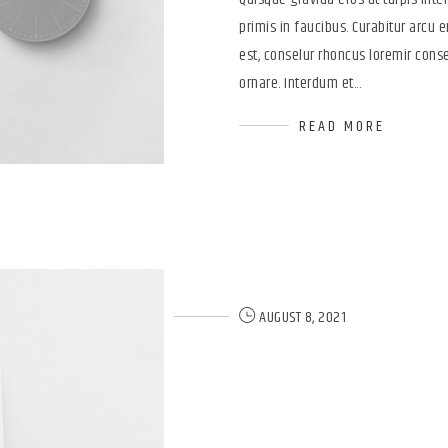
primis in faucibus. Curabitur arcu er
est, conselur rhoncus loremir conse
ornare. Interdum et...
READ MORE
AUGUST 8, 2021
The Elegan
Themify Ic