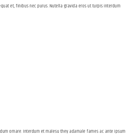
quat et, finibus nec purus. Nutella gravida eros ut turpis interdum
t and Awesome
on
terdum ornare. Interdum et malesu they adamale fames ac ante ipsum