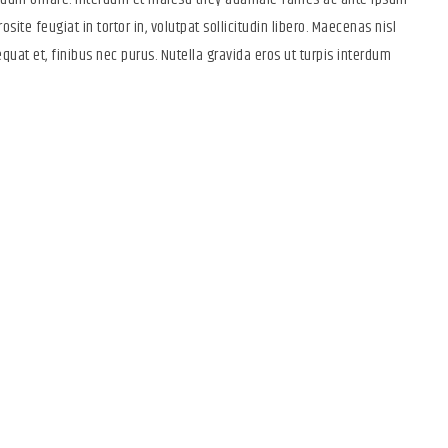
osite feugiat in tortor in, volutpat sollicitudin libero. Maecenas nisl
quat et, finibus nec purus. Nutella gravida eros ut turpis interdum
t and Awesome
on