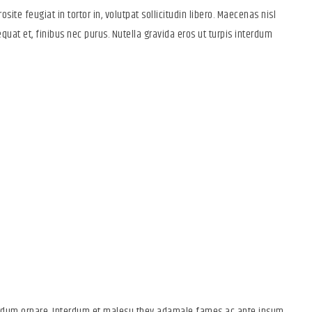
osite feugiat in tortor in, volutpat sollicitudin libero. Maecenas nisl
quat et, finibus nec purus. Nutella gravida eros ut turpis interdum
and Effective Creative
terdum ornare. Interdum et malesu they adamale fames ac ante ipsum