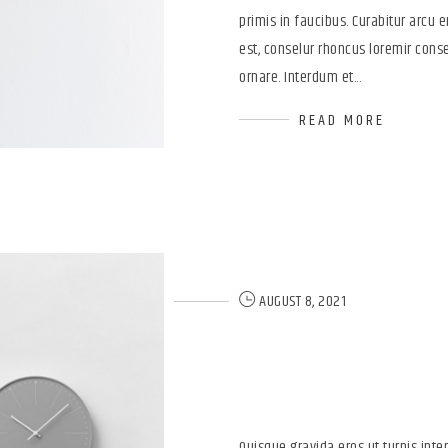
primis in faucibus. Curabitur arcu er
est, conselur rhoncus loremir conse
ornare. Interdum et...
READ MORE
AUGUST 8, 2021
Functional 
Designs
Quisque gravida eros ut turpis in