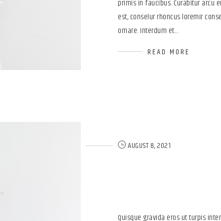
primis in faucibus. Curabitur arcu er
est, conselur rhoncus loremir conse
ornare. Interdum et...
READ MORE
AUGUST 8, 2021
Latest Boot
Front-End
Quisque gravida eros ut turpis in