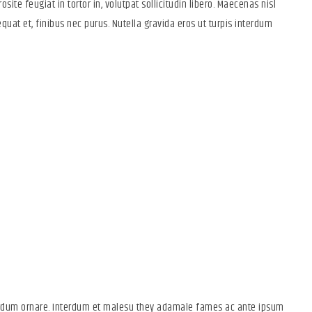
osite feugiat in tortor in, volutpat sollicitudin libero. Maecenas nisl
quat et, finibus nec purus. Nutella gravida eros ut turpis interdum
strap 4 Framework for
terdum ornare. Interdum et malesu they adamale fames ac ante ipsum