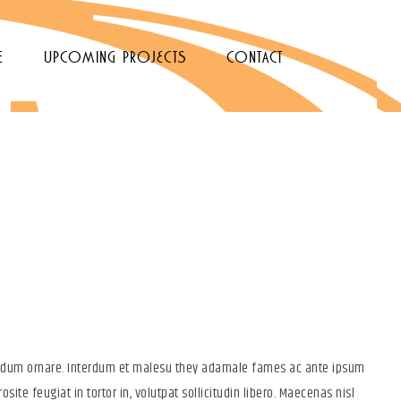
e
upcoming projects
contact
and Effective Creative
terdum ornare. Interdum et malesu they adamale fames ac ante ipsum
osite feugiat in tortor in, volutpat sollicitudin libero. Maecenas nisl