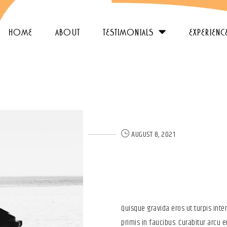
home
about
testimonials
experienc
AUGUST 8, 2021
Functional 
Designs
Quisque gravida eros ut turpis in
primis in faucibus. Curabitur arcu er